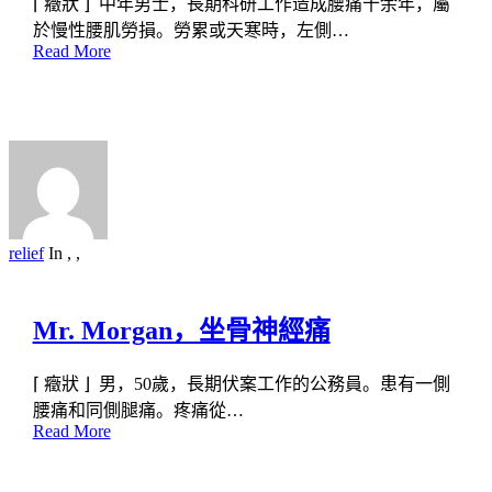
⌈ 癥狀 ⌋ 中年男士，長期科研工作造成腰痛十余年，屬
於慢性腰肌勞損。勞累或天寒時，左側…
Read More
relief
In
,
,
Mr. Morgan，坐骨神經痛
⌈ 癥狀 ⌋ 男，50歲，長期伏案工作的公務員。患有一側
腰痛和同側腿痛。疼痛從…
Read More