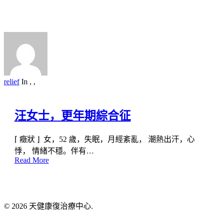
relief
In
,
,
汪女士，更年期綜合征
⌈ 癥狀 ⌋ 女，52 歲，失眠，月經紊亂， 潮熱出汗，心
悸， 情緒不穩。伴有…
Read More
© 2026 天健康復治療中心.