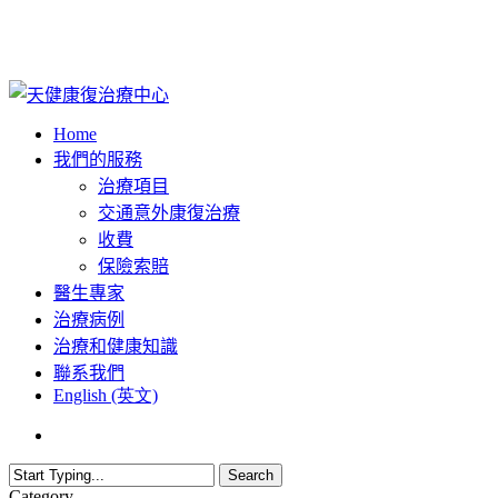
Skip
to
main
content
Menu
Home
我們的服務
治療項目
交通意外康復治療
收費
保險索賠
醫生專家
治療病例
治療和健康知識
聯系我們
English (英文)
phone
email
Search
Close
Category