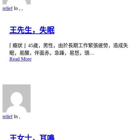
relief
In
,
,
王先生，失眠
⌈ 癥狀 ⌋ 45歲，男性，由於長期工作緊張疲勞，造成失
眠，易醒，伴面赤，急躁，易怒，頭…
Read More
relief
In
,
王女士，耳鳴