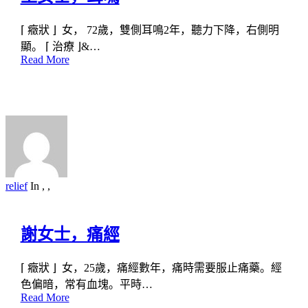
⌈ 癥狀 ⌋ 女， 72歲，雙側耳鳴2年，聽力下降，右側明
顯。 ⌈ 治療 ⌋&…
Read More
relief
In
,
,
謝女士，痛經
⌈ 癥狀 ⌋ 女，25歲，痛經數年，痛時需要服止痛藥。經
色偏暗，常有血塊。平時…
Read More